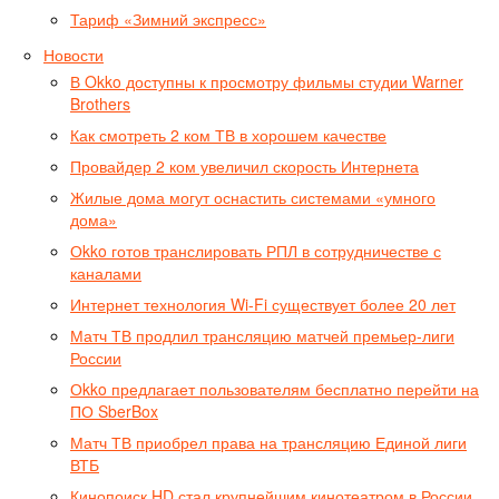
Тариф «Зимний экспресс»
Новости
В Okko доступны к просмотру фильмы студии Warner
Brothers
Как смотреть 2 ком ТВ в хорошем качестве
Провайдер 2 ком увеличил скорость Интернета
Жилые дома могут оснастить системами «умного
дома»
Оkko готов транслировать РПЛ в сотрудничестве с
каналами
Интернет технология Wi-Fi существует более 20 лет
Матч ТВ продлил трансляцию матчей премьер-лиги
России
Оkko предлагает пользователям бесплатно перейти на
ПО SberBox
Матч ТВ приобрел права на трансляцию Единой лиги
ВТБ
Кинопоиск HD стал крупнейшим кинотеатром в России