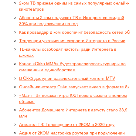
2ком ТВ признан одним из самых популярных онлайн-
кинотеатров
Абоненты 2 ком получают ТВ и Интернет со скидкой
30% при подключении на год
Как провайдер 2 ком обеспечит безопасность сетей 5G
Тенденции увеличения скорости Интернета в России
ТВ-каналы освободят частоты ради Интернета в
школах
Канал «Okko MMA» будет транслировать турниры по
смешанным единоборствам
В Okko доступен развлекательный контент MTV
Онлайн-кинотеатр Оkko запускает видео в формате 8к
«Матч ТВ» покажет игры КХЛ нового сезона в полном
объеме
Абонентов Домашнего Интернета к августу стало 33,9
млн
Алмател ТВ: Телевидение от 2КОМ в 2020 году
Акция от 2КОМ настройка роутера при подключении