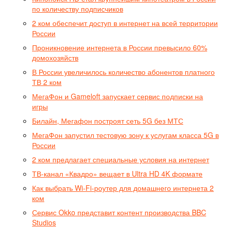
по количеству подписчиков
2 ком обеспечит доступ в интернет на всей территории
России
Проникновение интернета в России превысило 60%
домохозяйств
В России увеличилось количество абонентов платного
ТВ 2 ком
МегаФон и Gameloft запускает сервис подписки на
игры
Билайн, Мегафон построят сеть 5G без МТС
МегаФон запустил тестовую зону к услугам класса 5G в
России
2 ком предлагает специальные условия на интернет
ТВ-канал «Квадро» вещает в Ultra HD 4K формате
Как выбрать Wi-Fi-роутер для домашнего интернета 2
ком
Сервис Okko представит контент производства BBC
Studios