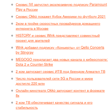
Сервис IVI запустил эксклюзивную подписку Paramount
Play в России
Сервис Okko покажет Кубок Америки по футболу 2021
2ком в тройке скоростных провайдеров домашнего
интернета в Москве
HISTORY и сервис Wink представляют совместный
проект для зрителей
Wink добавил подписку «Концерты» от Qello Concerts
by Stingray
MEGOGO предлагает два новых канала о киберспорте:
Dota 2 и Counter-Strike
2 ком запускает сервис ИТВ под брендом Алмател ТВ
Число пользователей сети 5G в России и мире
достигло 220 млн
Онлайн-кинотеатр Оkko запускает контент в формате
8к
2 ком ТВ обеспечивает качество сигнала и его
стабильность