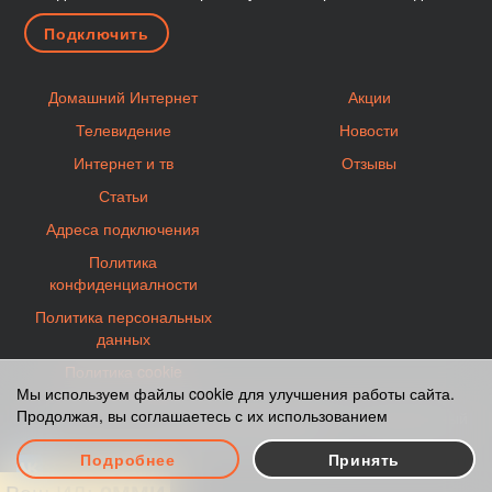
Домашний Интернет
Акции
Телевидение
Новости
Интернет и тв
Отзывы
Статьи
Адреса подключения
Политика
конфиденциалности
Политика персональных
данных
Политика cookie
Мы используем файлы cookie для улучшения работы сайта.
Продолжая, вы соглашаетесь с их использованием
Карта сайта
© 2012-2026 Moscow-2KOM.ru - Официальный
сайт партнера 2КОМ.
Подробнее
Принять