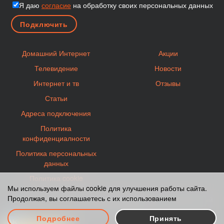
Я даю
согласие
на обработку своих персональных данных
Домашний Интернет
Акции
Телевидение
Новости
Интернет и тв
Отзывы
Статьи
Адреса подключения
Политика
конфиденциалности
Политика персональных
данных
Политика cookie
Мы используем файлы cookie для улучшения работы сайта.
Продолжая, вы соглашаетесь с их использованием
Карта сайта
© 2012-2026 Moscow-2KOM.ru - Официальный
сайт партнера 2КОМ.
Подробнее
Принять