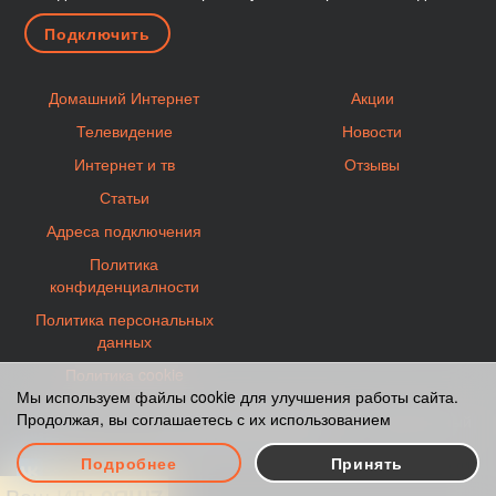
Домашний Интернет
Акции
Телевидение
Новости
Интернет и тв
Отзывы
Статьи
Адреса подключения
Политика
конфиденциалности
Политика персональных
данных
Политика cookie
Мы используем файлы cookie для улучшения работы сайта.
Продолжая, вы соглашаетесь с их использованием
Карта сайта
© 2012-2026 Moscow-2KOM.ru - Официальный
сайт партнера 2КОМ.
Подробнее
Принять